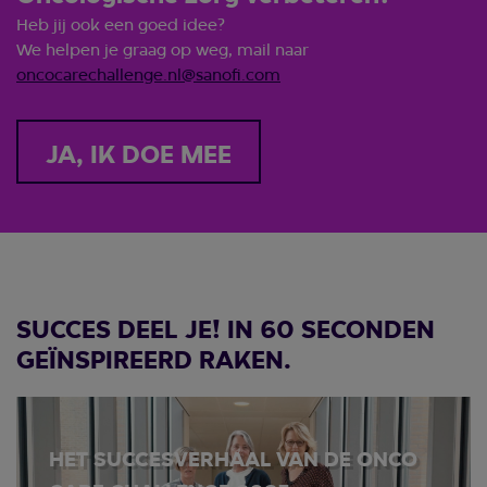
Heb jij ook een goed idee?
We helpen je graag op weg, mail naar
oncocarechallenge.nl@sanofi.com
JA, IK DOE MEE
SUCCES DEEL JE! IN 60 SECONDEN
GEÏNSPIREERD RAKEN.
HET SUCCESVERHAAL VAN DE ONCO