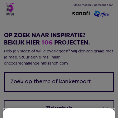
Mede mogelijk gemaakt door
OP ZOEK NAAR INSPIRATIE?
BEKIJK HIER
106
PROJECTEN.
Heb je vragen of wil je overleggen? Wij denken graag met
je mee. Stuur een e-mail naar
oncocarechallenge.nl@sanofi.com
Ziekenhuis