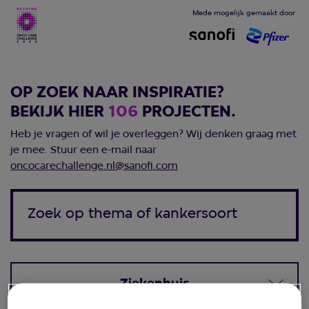
Mede mogelijk gemaakt door
OP ZOEK NAAR INSPIRATIE?
BEKIJK HIER
106
PROJECTEN.
Heb je vragen of wil je overleggen? Wij denken graag met
je mee. Stuur een e-mail naar
oncocarechallenge.nl@sanofi.com
Ziekenhuis