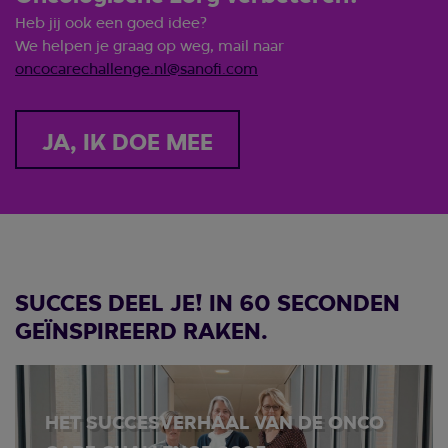
Heb jij ook een goed idee?
We helpen je graag op weg, mail naar
oncocarechallenge.nl@sanofi.com
JA, IK DOE MEE
SUCCES DEEL JE! IN 60 SECONDEN
GEÏNSPIREERD RAKEN.
HET SUCCESVERHAAL VAN DE ONCO